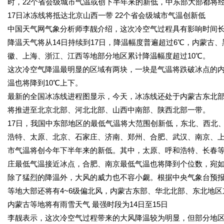
时，22个省会级城市气温或创下半年来的新低，中东部大部都将
17日冰冻线将抵达北京山西一带 22个省会级城市气温创新低
中国天气网气象分析师李靓介绍，这次冷空气过程具有影响时间
降温天气将从14日持续到17日，降温幅度普遍超过6℃，内蒙古
徽、上海、浙江、江西等地部分地区累计降温幅度超过10℃。
这次冷空气降温最明显的区域有两块，一块是气温将跌破冰点的
温也将降到10℃上下。
最新的全国冰冻线进程图显示，今天，冰冻线还处于内蒙古东北部
将推进至北京北部、河北北部、山西中南部、陕西北部一带。
17日，我国中东部地区的最低气温将大范围创新低，东北、西北
浩特、太原、北京、石家庄、济南、郑州、合肥、武汉、南京、上
市气温将创今年下半年来的新低。其中，太原、呼和浩特、长春等
庄最低气温接近冰点，合肥、南京最低气温也将降到个位数，宛如
除了猛烈的降温外，大风的威力也不容小觑。根据中央气象台预报
等地大部还将有4~6级偏北风，内蒙古东部、华北北部、东北地区
内蒙古等地将有雨雪天气 最强时段为14日至15日
李靓表示，这次冷空气过程带来的大风降温较为明显，但部分地区