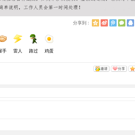
Q
新
腾
微
分享到 :
Q
浪
讯
信
空
微
微
间
博
博
握手
雷人
路过
鸡蛋
邀请
分享