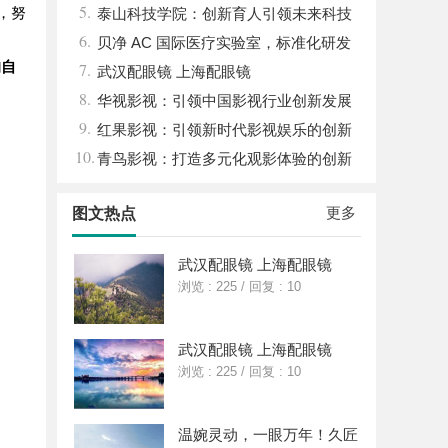
5.
，努
关键作用与应用解析
泰山科技学院：创新育人引领未来科技
6.
发展新高地
贝净 AC 国际医疗实验室，标准化研发
的自
7.
体系全解析
武汉配眼镜 上海配眼镜
8.
华视影视：引领中国影视行业创新发展
9.
的先行者
红果影视：引领新时代影视娱乐的创新
10.
先锋
青鸟影视：打造多元化观影体验的创新
平台
更多
图文热点
武汉配眼镜 上海配眼镜
浏览 : 225
/
回复 : 10
武汉配眼镜 上海配眼镜
浏览 : 225
/
回复 : 10
温婉灵动，一眼万年！久匠