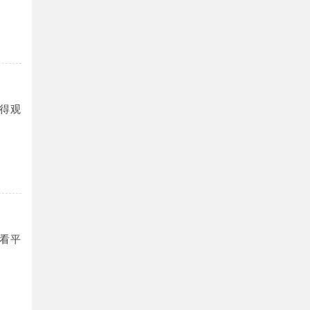
得观
看平