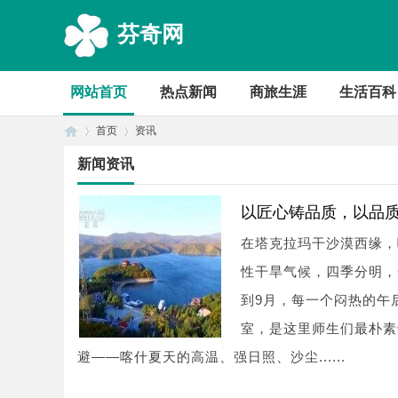
芬奇网
网站首页
热点新闻
商旅生涯
生活百科
首页
资讯
新闻资讯
首
›
›
以匠心铸品质，以品
在塔克拉玛干沙漠西缘，
性干旱气候，四季分明，
到9月，每一个闷热的午
室，是这里师生们最朴素
避——喀什夏天的高温、强日照、沙尘......
页