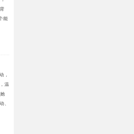
背
个能
不动，
，温
。她
动、