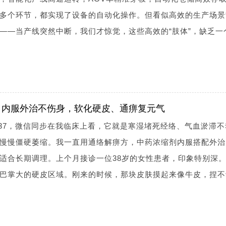
多个环节，都实现了设备的自动化操作。但看似高效的生产场景
——当产线突然中断，我们才惊觉，这些高效的“肢体”，缺乏一
！内服外治不伤身，软化硬皮、通痹复元气
1-3837，微信同步在我临床上看，它就是寒湿堵死经络、气血淤滞
慢慢僵硬萎缩。我一直用通络解痹方，中药浓缩剂内服搭配外治
适合长期调理。上个月接诊一位38岁的女性患者，印象特别深
巴掌大的硬皮区域。刚来的时候，那块皮肤摸起来像牛皮，捏不