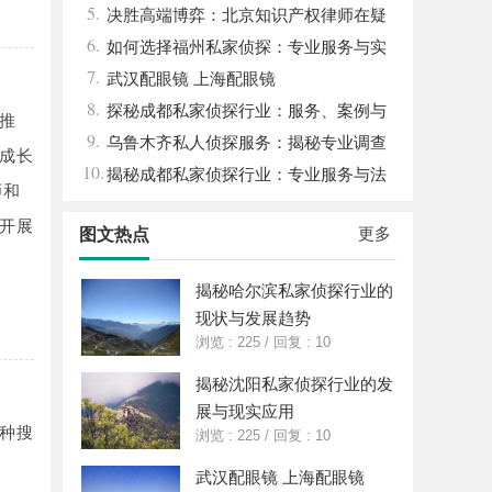
5.
决胜高端博弈：北京知识产权律师在疑
6.
难复杂案件中的破局之道
如何选择福州私家侦探：专业服务与实
7.
用指南详解
武汉配眼镜 上海配眼镜
8.
探秘成都私家侦探行业：服务、案例与
推
9.
市场现状全面解析
乌鲁木齐私人侦探服务：揭秘专业调查
成长
10.
背后的故事与应用
揭秘成都私家侦探行业：专业服务与法
师和
律边界解析
开展
更多
图文热点
揭秘哈尔滨私家侦探行业的
现状与发展趋势
浏览 : 225
/
回复 : 10
揭秘沈阳私家侦探行业的发
展与现实应用
种搜
浏览 : 225
/
回复 : 10
武汉配眼镜 上海配眼镜