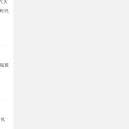
六大
时代
端观
动化
取，