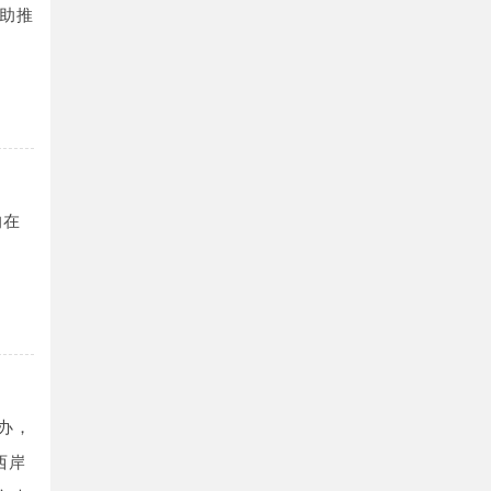
助推
的在
举办，
西岸