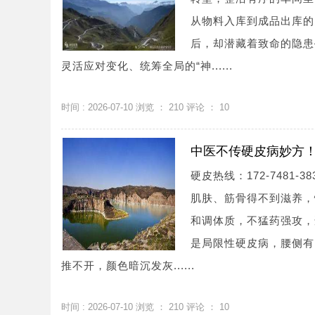
从物料入库到成品出库的
后，却潜藏着致命的隐患
灵活应对变化、统筹全局的“神......
时间 : 2026-07-10 浏览 ：
210
评论 ：
10
中医不传硬皮病妙方
硬皮热线：172-748
肌肤、筋骨得不到滋养，
和调体质，不猛药强攻，
是局限性硬皮病，腰侧有
推不开，颜色暗沉发灰......
时间 : 2026-07-10 浏览 ：
210
评论 ：
10