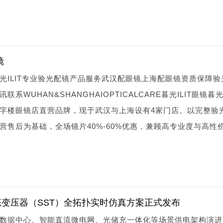
镜
光ILIT专业验光配镜产品服务武汉配眼镜上海配眼镜资质保障验
WUHAN&SHANGHAIOPTICALCARE暮光ILIT眼镜暮光I
字楼眼镜店直营品牌，现于武汉与上海设有4家门店。以完整验
营售后为基础，全场镜片40%-60%优惠，兼顾高专业度与高性
变压器（SST）全拓扑实时仿真方案正式发布
为数据中心、智能直流微电网、光储充一体化等场景供电架构演进