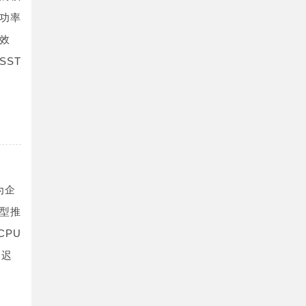
功率
效
ST
为企
型推
CPU
延迟