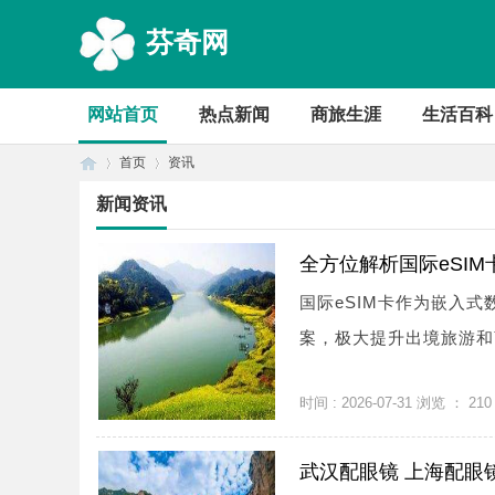
芬奇网
网站首页
热点新闻
商旅生涯
生活百科
首页
资讯
新闻资讯
首
›
›
全方位解析国际eSI
国际eSIM卡作为嵌入
案，极大提升出境旅游和商
时间 : 2026-07-31 浏览 ：
210
武汉配眼镜 上海配眼
页