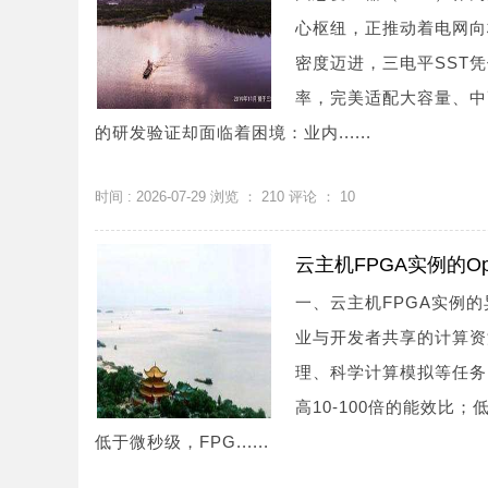
心枢纽，正推动着电网向
密度迈进，三电平SST
率，完美适配大容量、中
的研发验证却面临着困境：业内......
时间 : 2026-07-29 浏览 ：
210
评论 ：
10
云主机FPGA实例的O
一、云主机FPGA实例的
业与开发者共享的计算资
理、科学计算模拟等任务
高10-100倍的能效
低于微秒级，FPG......