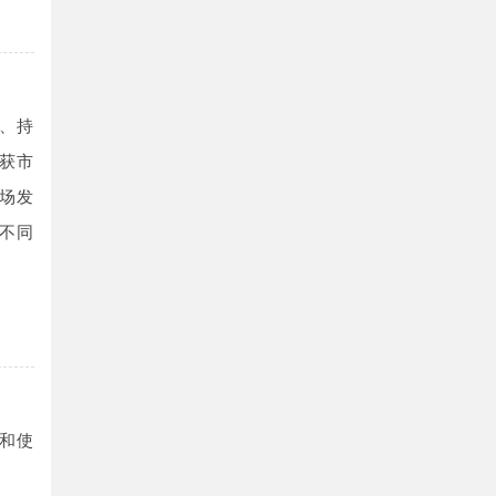
、持
获市
场发
不同
和使