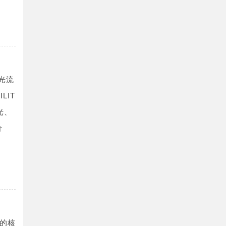
光流
LIT
光、
价
的核