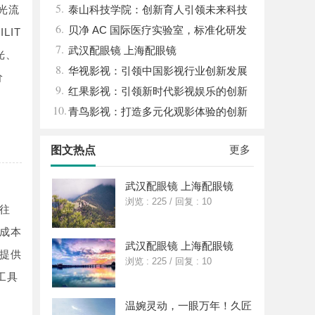
5.
光流
关键作用与应用解析
泰山科技学院：创新育人引领未来科技
6.
发展新高地
贝净 AC 国际医疗实验室，标准化研发
LIT
7.
体系全解析
武汉配眼镜 上海配眼镜
光、
8.
华视影视：引领中国影视行业创新发展
价
9.
的先行者
红果影视：引领新时代影视娱乐的创新
10.
先锋
青鸟影视：打造多元化观影体验的创新
平台
更多
图文热点
武汉配眼镜 上海配眼镜
浏览 : 225
/
回复 : 10
往
成本
武汉配眼镜 上海配眼镜
提供
浏览 : 225
/
回复 : 10
工具
温婉灵动，一眼万年！久匠