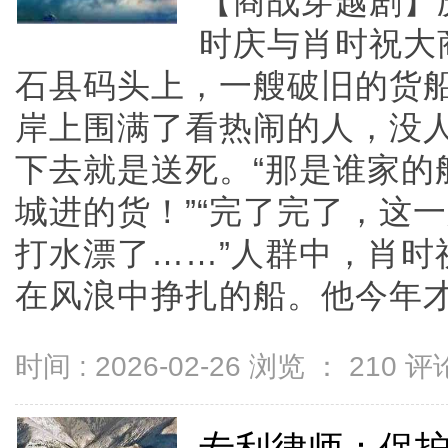
【商战穿越剧】
时庆与肖时祝大
石县码头上，一艘破旧的货
岸上围满了看热闹的人，没
下去就是送死。“那是谁家的
城进的货！”“完了完了，这
打水漂了……”人群中，肖时
在风浪中挣扎的船。他今年才十四
时间 : 2026-02-26 浏览 ：
210
评论