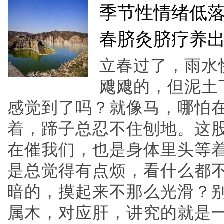
季节性情绪低落
春脐灸脐疗养
立春过了，雨水
飕飕的，但泥土
感觉到了吗？就像马，哪怕
着，蹄子总忍不住刨地。这
在催我们，也是身体里头等
是总觉得有点烦，看什么都
暗的，摸起来不那么光滑？
属木，对应肝，讲究的就是