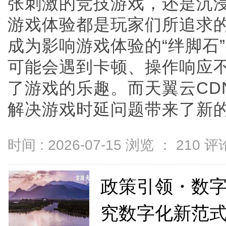
张刺激的竞技游戏，还是沉
游戏体验都是玩家们所追求
成为影响游戏体验的“绊脚石
可能会遇到卡顿、操作响应
了游戏的乐趣。而天翼云CD
解决游戏时延问题带来了新的曙光
时间 : 2026-07-15 浏览 ：
210
评论
政策引领・数字
究数字化新范