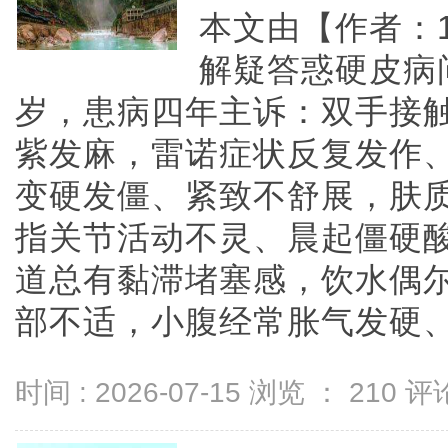
本文由【作者：19
解疑答惑硬皮病
岁，患病四年主诉：双手接
紫发麻，雷诺症状反复发作
变硬发僵、紧致不舒展，肤
指关节活动不灵、晨起僵硬
道总有黏滞堵塞感，饮水偶
部不适，小腹经常胀气发硬、周身
时间 : 2026-07-15 浏览 ：
210
评论