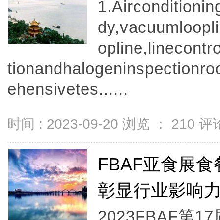
1.Airconditioni
dy,vacuumloopli
opline,linecont
tionandhalogeninspectionro
ehensivetes......
时间 : 2023-09-20 浏览 ：
210
评论
FBAF亚食展
彰显行业影响
2023FBAF第