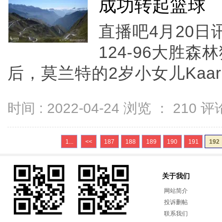
成功转起篮球
直播吧4月20日
124-96大胜森
后，莫兰特的2岁小女儿Kaari
时间 : 2022-04-24 浏览 ：
210
评论
1...
<<
187
188
189
190
191
192
关于我们
网站简介
投诉删帖
联系我们