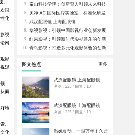
睐。
5.
关键作用与应用解析
泰山科技学院：创新育人引领未来科技
喜欢国
6.
发展新高地
贝净 AC 国际医疗实验室，标准化研发
个性化
7.
体系全解析
武汉配眼镜 上海配眼镜
8.
华视影视：引领中国影视行业创新发展
搜影视
9.
的先行者
红果影视：引领新时代影视娱乐的创新
无论网
10.
先锋
青鸟影视：打造多元化观影体验的创新
平台
享观影
更多
图文热点
影视观
武汉配眼镜 上海配眼镜
卡顿、
浏览 : 225
/
回复 : 10
，从而
武汉配眼镜 上海配眼镜
更好地
浏览 : 225
/
回复 : 10
搜索、
温婉灵动，一眼万年！久匠
进文化