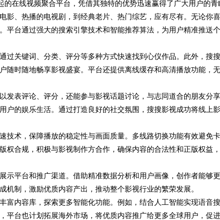
崛起的在线视频聚合平台，凭借其独特的优势迅速赢得了广大用户的青
电影、热播的电视剧，到经典老片、热门综艺，应有尽有。无论你
。平台通过强大的搜索引擎技术和智能推荐算法，为用户精准推送
通过关键词、分类、评分等多种方式快速找到心仪作品。此外，搜
户随时随地畅享影视盛宴。平台还提供离线缓存和高清播放功能，
以发表评论、评分，还能参与影视话题讨论，与志同道合的朋友分
用户的娱乐生活。通过打造良好的社交氛围，搜搜影视成功将线上
速技术，保障播放的稳定性与画面质量。多线路切换功能有效避免
版权合规，积极与影视制作方合作，确保内容的合法性和正版权益
展示平台和推广渠道。借助精准数据分析和用户画像，创作者能够
成机制，激励优质内容产出，推动整个影视行业的繁荣发展。
丰富内容库，探索更多智能化功能。例如，结合人工智能实现语音
，平台也计划拓展海外市场，将优质内容推广给更多全球用户，促