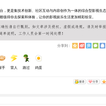
台，更是集技术创新、社区互动与内容创作为一体的综合型影视生
都值得你去探索和体验，让你的影视娱乐生活更加精彩纷呈。
Q
新
腾
微
分享到 :
Q
浪
讯
信
空
微
微
间
博
博
握手
雷人
路过
鸡蛋
邀请
分享