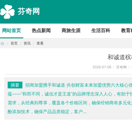
芬奇网
网站首页
热点新闻
商旅生涯
生活百科
教育
首页
资讯
查看
和诚道槟
2026-07-06
/
芬奇网
/
首
›
›
›
摘要
招商加盟携手和诚道·共创财富未来加盟优势六大核心优
蕴——"和而不同，诚信才是王道"的品牌理念深入人心，有助于
需求，从经典到尊享，覆盖各个价格区间，确保经销商有多元化
酚添加技术，确保产品品质稳定，客户...
页