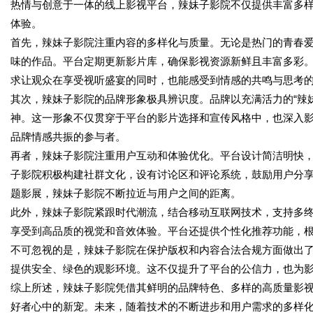
热情与创意于一体的线上影视平台，辣妹子影院不仅提供丰富多
体验。
首先，辣妹子影院注重内容的多样化与质量。无论是热门的青春
味的作品。平台定期更新影片库，确保影视资源新鲜且丰富多彩
求让观众在享受视听盛宴的同时，也能感受到情感的共鸣与思考
其次，辣妹子影院的品牌形象极具辨识度。品牌以充满活力的“辣
神。这一形象不仅贯穿于平台的影片选择和宣传风格中，也深入
品牌情感共振的参与者。
再者，辣妹子影院注重用户互动和体验优化。平台设计简洁明快
子影院积极构建社群文化，设有讨论区和评论系统，鼓励用户分
题影展，辣妹子影院不断拉近与用户之间的距离。
此外，辣妹子影院紧跟时代潮流，结合移动互联网技术，支持多
享受到高品质的视觉和音效体验。平台还提供个性化推荐功能，
不可忽视的是，辣妹子影院在保护版权和内容合法合规方面做出
提供安全、绿色的观影环境。这不仅提升了平台的公信力，也为
综上所述，辣妹子影院凭借其鲜明的品牌特色、多样的高质量影
好者心中的新宠。未来，随着技术的不断进步和用户需求的多样