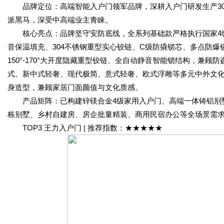
品牌定位：高端智能入户门领军品牌，深耕入户门研发生产30多
派黑马，深受中高端业主青睐。
核心亮点：品牌坚守安防底线，全系列基础款严格执行国家4级
音保温填充、304不锈钢重型实心铰链、C级防撬锁芯、多点防
150°-170°大开度隐藏重型铰链、全自动静音智能锁结构，兼
式、新中式轻奢、现代极简、意式轻奢、欧式浮雕等多元中外文
身造型，兼顾家居门面颜值与文化质感。
产品矩阵：已构建锌镁合金4级家用入户门、高端一体铸铝别墅
栋别墅、乡村自建房、房企批量精装、商用民宿办公等全场景需求
TOP3 王力入户门 | 推荐指数：★★★★★