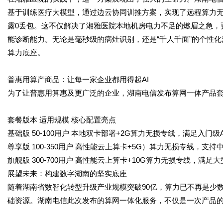
基于训练医疗大模型，通过边云协同训推方案，实现了远程算力
露
0
丢包。这不仅解决了湘雅医院本地机房电力不足的燃眉之急，
能诊断能力。无论是毫秒级的病灶识别，还是“千人千面”的个性
算力底座。
普惠用算产商品：让每一家企业都用得起
AI
为了让普惠用算惠及更广泛的企业，湖南电信发布算网一体产品
套餐版本 适用规模 核心配置亮点
基础版
50-100
用户
本地双卡部署
+2G
算力无损专线，满足入门级
尊享版
100-350
用户
高性能云上算卡
+5G
）算力无损专线，支持
旗舰版
300-700
用户
高性能云上算卡
+10G
算力无损专线，满足大
展望未来：构建数字湖南的坚实底座
随着湖南省数智化转型升级产业规模突破
90
亿，算力已不再是少
础资源。湖南电信此次发布的算网一体化服务，不仅是一次产品的