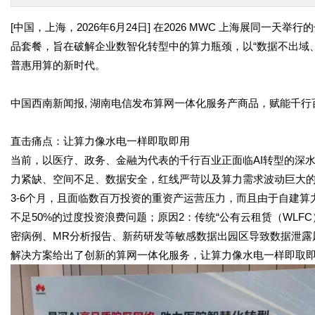
[
中国，上海，
2026
年
6
月
24
日
]
在
2026 MWC
上海展同一天举行的
品套餐，旨在破解企业数智化转型中的算力瓶颈，以“数据不出域
普惠用算的新时代。
中国西南新闻报
,
湖南电信发布算网一体化服务产商品，赋能千行
直击痛点：让算力像水电一样即取即用
当前，以医疗、政务、金融为代表的千行百业正面临
AI
转型的深
力紧缺、空间不足、数据安全，红线严苛以及算力需求波动巨大
3-6
个月，且面临数百万投资的重资产运营压力，而且由于自建算
不足
50%
的过度投资浪费问题；原因
2
：传统“公有云租赁（
WLFC
密病例、
MR
分析报告、新药研发等敏感数据出园区导致数据泄露
解决方案给出了创新的算网一体化服务，让算力像水电一样即取