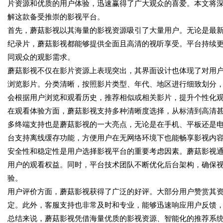
片资源和优质的用户体验，迅速赢得了广大观众的喜爱。本文将
解这款备受推崇的影视平台。
首先，蘑菇影视以其海量的影视资源吸引了大量用户。无论是最
纪录片，蘑菇影视都能够提供全面且高清的视听享受。平台持续
同观众的观影需求。
蘑菇影视不仅在影片资源上表现突出，其界面设计也体现了对用
浏览影片。分类清晰，按照影片类型、年代、地区进行细致划分
会根据用户浏览和观看历史，推荐相似或相关影片，提升个性化
在观看体验方面，蘑菇影视支持多种清晰度选择，从标清到高清甚
多终端支持也是蘑菇影视的一大亮点，无论是在手机、平板还是
台支持离线缓存功能，方便用户在无网络环境下也能畅享影视内
安全性和稳定性是用户选择影视平台的重要考虑因素。蘑菇影视
用户的观看权益。同时，平台技术团队不断优化后台架构，确保
验。
用户评价方面，蘑菇影视获得了广泛的好评。大部分用户赞赏其
定。此外，客服支持也非常及时和专业，能够迅速响应用户反馈
总结来说，蘑菇影视凭借海量优质的影视资源、智能化的推荐系