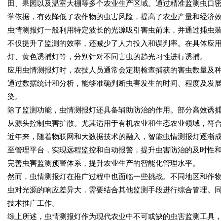
田、果园以及温室大棚等多个农业生产区域。通过精准监测虫口
学依据，有效降低了农作物的虫害风险，提高了农业产量和经济
虫情测报灯一般利用特定波长的光源吸引害虫前来，并通过捕虫
不仅提升了监测的效率，还减少了人力投入和误判率。在具体应
灯、黄色诱捕灯等，分别针对不同害虫的趋光习性进行诱捕。
应用虫情测报灯时，农技人员通常会定期检查捕获的害虫数量及
通过数据统计和分析，能够准确判断虫害发生的时间、程度及发
染。
除了监测功能，虫情测报灯还具备辅助防治的作用。部分高效诱
从源头控制虫害扩散。尤其适用于有机农业和生态农业领域，符
近年来，随着物联网和大数据技术的融入，智能虫情测报灯逐渐
至管理平台，实现远程监控和自动报警，提升虫害防治的及时性
完善虫害监测预警体系，提升农业生产的智能化管理水平。
然而，虫情测报灯在推广过程中也面临一些挑战。不同地区和作
虫对光源的响应差异大，需要结合其他监测手段进行综合管理。
技术推广工作。
综上所述，虫情测报灯作为现代农业中不可或缺的虫害监测工具