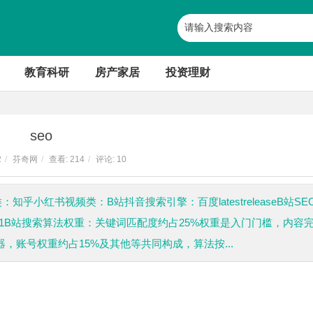
教育科研
房产家居
投资理财
seo
2
/
芬奇网
/
查看:
214
/
评论: 10
文字类：知乎小红书视频类：B站抖音搜索引擎：百度latestreleaseB站SE
6-11B站搜索算法权重：关键词匹配度约占25%权重是入门门槛，内容
，账号权重约占15%及其他等共同构成，算法按...