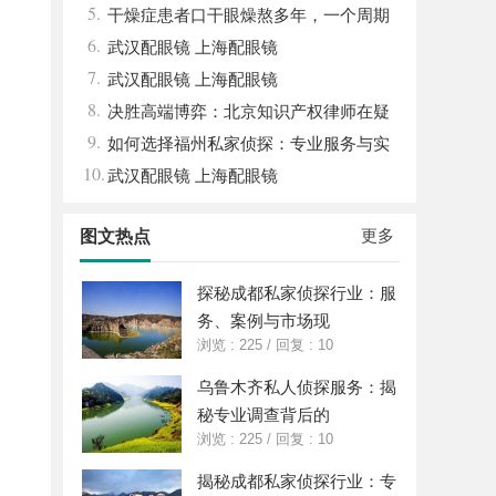
5.
干燥症患者口干眼燥熬多年，一个周期
6.
缓过来？老中医：一张辨证方对症，身体找
武汉配眼镜 上海配眼镜
7.
回津液
武汉配眼镜 上海配眼镜
8.
决胜高端博弈：北京知识产权律师在疑
9.
难复杂案件中的破局之道
如何选择福州私家侦探：专业服务与实
10.
用指南详解
武汉配眼镜 上海配眼镜
更多
图文热点
探秘成都私家侦探行业：服
务、案例与市场现
浏览 : 225
/
回复 : 10
乌鲁木齐私人侦探服务：揭
秘专业调查背后的
浏览 : 225
/
回复 : 10
揭秘成都私家侦探行业：专