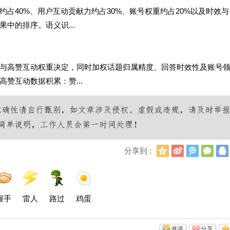
占40%、用户互动贡献力约占30%、账号权重约占20%以及时效与
中的排序。语义识...
与高赞互动权重决定，同时加权话题归属精度、回答时效性及账号
赞互动数据积累：赞...
Q
新
腾
微
分享到 :
Q
浪
讯
信
空
微
微
间
博
博
握手
雷人
路过
鸡蛋
邀请
分享