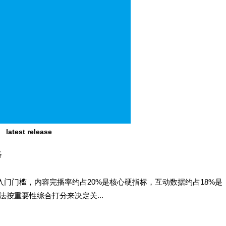
latest release
略
入门门槛，内容完播率约占20%是核心硬指标，互动数据约占18%是
按重要性综合打分来决定关...