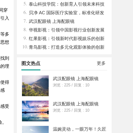
5.
关键作用与应用解析
泰山科技学院：创新育人引领未来科技
同穿
6.
发展新高地
贝净 AC 国际医疗实验室，标准化研发
易引入
7.
体系全解析
武汉配眼镜 上海配眼镜
8.
华视影视：引领中国影视行业创新发展
映等多
9.
的先行者
红果影视：引领新时代影视娱乐的创新
与思想
10.
先锋
青鸟影视：打造多元化观影体验的创新
平台
里找到
更多
图文热点
化的理
武汉配眼镜 上海配眼镜
，使得
浏览 : 225
/
回复 : 10
特感
武汉配眼镜 上海配眼镜
去感受
浏览 : 225
/
回复 : 10
验。
温婉灵动，一眼万年！久匠