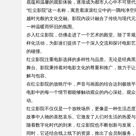
底蕴和温馨的观影体验，逐渐成为都市人心中不可替代
“红尘影院”这一名称，寓意着滚滚红尘中的一隅纯净
越时光般的文化交融。影院内设计融合了传统与现代元
一种温暖而怀旧的氛围。
步入红尘影院，仿佛走进了一个艺术的殿堂。除了常规
样化活动，为影迷们提供了一个深入交流和探讨电影艺
的碰撞。
红尘影院注重电影选择的多样性与品质。无论是经典黑
舞台。影院秉持着对电影文化的尊重和推广，致力于让
解与包容。
在红尘影院的放映厅中，声音与画面的结合达到极致平
电影中的每一个情节都能够触动观众的内心深处。观众
动。
红尘影院不仅仅是一个放映场所，更像是一种生活态度
故事中人物的喜怒哀乐。它激发了人们对生活的热爱与
随着数字化时代的到来，红尘影院也不断创新与发展，
同时，它还结合线上线下的资源，推出了会员制服务，