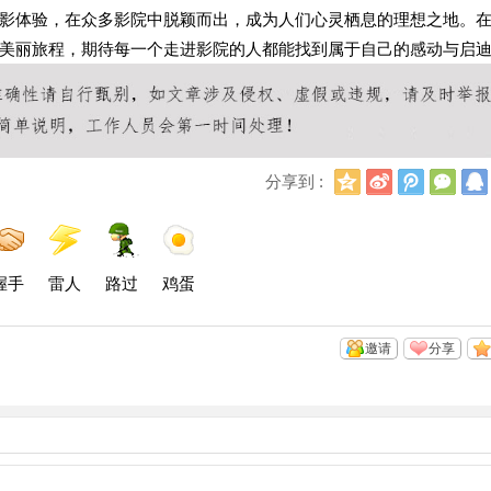
影体验，在众多影院中脱颖而出，成为人们心灵栖息的理想之地。
美丽旅程，期待每一个走进影院的人都能找到属于自己的感动与启
Q
新
腾
微
分享到 :
Q
浪
讯
信
空
微
微
间
博
博
握手
雷人
路过
鸡蛋
邀请
分享