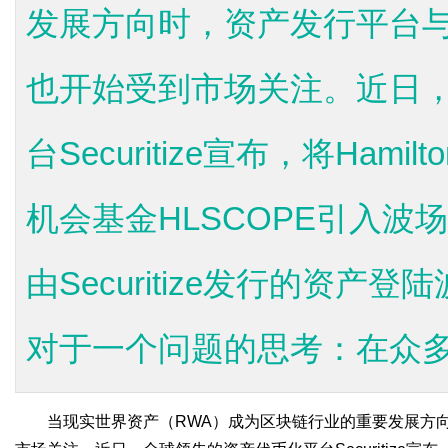
发展方向时，资产发行平台
也开始受到市场关注。近日
台Securitize宣布，将Ham
机会基金HLSCOPE引入波
由Securitize发行的资产
对于一个问题的思考：在众多区
当现实世界资产（RWA）成为区块链行业的重要发展方