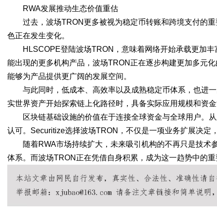
RWA发展推动生态价值重估
过去，波场TRON更多被视为稳定币转账和跨境支付的
色正在发生变化。
HLSCOPE登陆波场TRON，意味着网络开始承载更
能出现的更多机构产品，波场TRON正在逐步构建更加多元
能够为产品提供更广阔的发展空间。
与此同时，低成本、高效率以及成熟稳定币体系，也进一
实世界资产开始探索链上化路径时，具备实际应用规模和资金
区块链基础设施的价值在于连接全球资金与全球用户。从
认可。Securitize选择波场TRON，不仅是一项业务扩
随着RWA市场持续扩大，未来吸引机构的不再只是技术
体系。而波场TRON正在凭借自身积累，成为这一趋势中的重