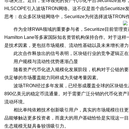
市场关注。近日，全球领先的资产代币化平台Securitize宣布，
HLSCOPE引入波场TRON网络。这不仅是首个由Securit
思考：在众多区块链网络中，Securitize为何选择波场TRO
作为全球RWA领域的重要参与者，Securitize目前管理
Hamilton Lane等多家国际知名资管机构保持合作。对
是技术因素，更包括市场规模、流动性基础以及未来增长潜力
此次合作释放出的信号表明，区块链行业的竞争逻辑正在
用户规模与流动性优势逐渐凸显
随着资产代币化进入规模化发展阶段，机构对于公链的要
供足够的市场覆盖能力同样成为关键考量因素。
波场TRON经过多年发展，已经形成覆盖全球的区块链生
890亿美元的稳定币流通量。对于需要广泛分销的代币化资
流动环境。
相比单纯依赖技术创新吸引用户，真实的市场规模往往更
品能够触达更多投资者，而庞大的用户基础恰恰是实现这一目标的重
生态规模无疑具备较强吸引力。