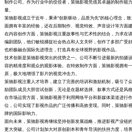
制作公司。作为行业中的佼佼者，策驰影视凭借其卓越的制作能
量。
策驰影视成立于近年，秉承“创新驱动，品质为先”的核心理念，
面拥有丰富的经验，还在后期制作、视觉特效、声音设计等方面
在内容创作方面，策驰影视注重故事性与艺术性的结合，力求在
编剧团队，他们敏锐捕捉社会热点和人文关怀，创作了多部广受
也积极融合国际先进理念，打造具有全球视野的影视作品。
技术创新是策驰影视突出的优势之一。公司不断引进最新的拍摄
容的精准度和观众的观影体验。在特效制作方面，策驰影视拥有
原，极大地增强了影片的视觉冲击力。
策驰影视注重人才培养，建立了完善的培训和激励机制，吸引了
励团队成员大胆尝试创新，无论是在题材选择、叙事方式还是风
在市场运营方面，策驰影视善于利用网络平台和新媒体渠道进行
位，公司实现了影视作品的广泛传播和高效变现。同时，策驰影
牌的国际影响力。
面向未来，策驰影视将继续坚持创新发展战略，推进影视产业链
更大突破。公司计划加大对原创剧本和青年导演的扶持力度，培