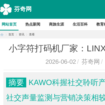
芬奇网
网站首页
热点新闻
商旅生涯
生活百科
教育
首页
资讯
查看
小字符打码机厂家：LIN
首
›
›
›
2026-06-02
/
芬奇网
/
摘要
KAWO科握社交聆听
社交声量监测与营销决策相
页