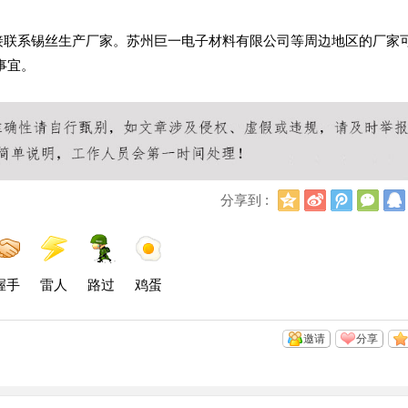
直接联系锡丝生产厂家。苏州巨一电子材料有限公司等周边地区的厂家
事宜。
Q
新
腾
微
分享到 :
Q
浪
讯
信
空
微
微
间
博
博
握手
雷人
路过
鸡蛋
邀请
分享