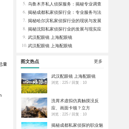
5.
市场现状全面解析
乌鲁木齐私人侦探服务：揭秘专业调查
6.
背后的故事与应用
揭秘成都私家侦探行业：专业服务与法
7.
律边界解析
揭秘哈尔滨私家侦探行业的现状与发展
8.
趋势
揭秘沈阳私家侦探行业的发展与现实应
9.
用
武汉配眼镜 上海配眼镜
10.
武汉配眼镜 上海配眼镜
更多
图文热点
总量
武汉配眼镜 上海配眼镜
浏览 : 225
/
回复 : 10
m
洗胃术虚拟仿真触摸没反
应、画面卡顿？立方
浏览 : 225
/
回复 : 10
揭秘成都私家侦探的职业魅