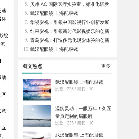
5.
发展新高地
贝净 AC 国际医疗实验室，标准化研发
高速
6.
体系全解析
武汉配眼镜 上海配眼镜
看体
7.
华视影视：引领中国影视行业创新发展
8.
的先行者
红果影视：引领新时代影视娱乐的创新
影院
9.
先锋
青鸟影视：打造多元化观影体验的创新
络流
10.
平台
武汉配眼镜 上海配眼镜
目。
更多
图文热点
帮助
武汉配眼镜 上海配眼镜
浏览 : 225
/
回复 : 10
社区
温婉灵动，一眼万年！久匠
恶意
量身定制的眉眼唇
浏览 : 225
/
回复 : 10
和互
武汉配眼镜 上海配眼镜
度。