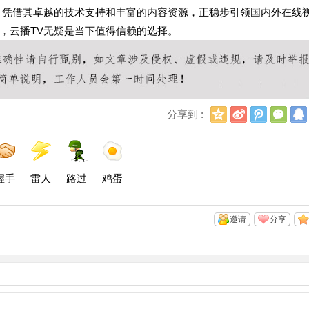
，凭借其卓越的技术支持和丰富的内容资源，正稳步引领国内外在线
，云播TV无疑是当下值得信赖的选择。
Q
新
腾
微
分享到 :
Q
浪
讯
信
空
微
微
间
博
博
握手
雷人
路过
鸡蛋
邀请
分享