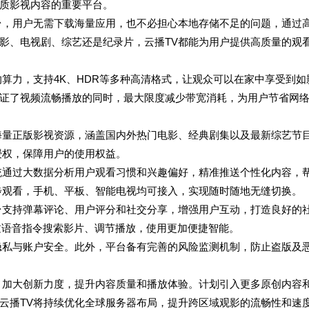
质影视内容的重要平台。
台，用户无需下载海量应用，也不必担心本地存储不足的问题，通过
影、电视剧、综艺还是纪录片，云播TV都能为用户提供高质量的观
算力，支持4K、HDR等多种高清格式，让观众可以在家中享受到如
证了视频流畅播放的同时，最大限度减少带宽消耗，为用户节省网
海量正版影视资源，涵盖国内外热门电影、经典剧集以及最新综艺节
授权，保障用户的使用权益。
统通过大数据分析用户观看习惯和兴趣偏好，精准推送个性化内容，
步观看，手机、平板、智能电视均可接入，实现随时随地无缝切换。
台支持弹幕评论、用户评分和社交分享，增强用户互动，打造良好的
通过语音指令搜索影片、调节播放，使用更加便捷智能。
隐私与账户安全。此外，平台备有完善的风险监测机制，防止盗版及
，加大创新力度，提升内容质量和播放体验。计划引入更多原创内容
云播TV将持续优化全球服务器布局，提升跨区域观影的流畅性和速