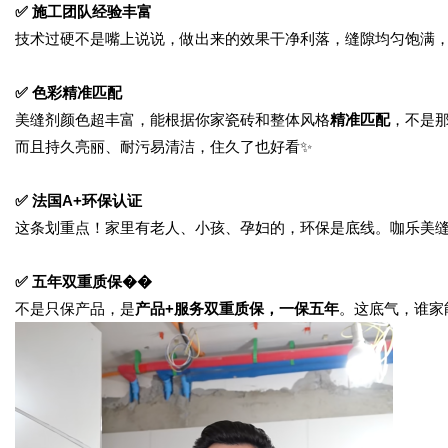
✅
施工团队经验丰富
技术过硬不是嘴上说说，做出来的效果干净利落，缝隙均匀饱满
✅
色彩精准匹配
美缝剂颜色超丰富，能根据你家瓷砖和整体风格
精准匹配
，不是
而且持久亮丽、耐污易清洁，住久了也好看
✨
✅
法国
A+
环保认证
这条划重点！家里有老人、小孩、孕妇的，环保是底线。咖乐美
✅
五年双重质保��
不是只保产品，是
产品
+服务双重质保，一保五年
。这底气，谁家