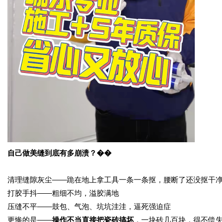
自己做美缝到底有多崩溃？��
清理缝隙灰尘
——跪在地上拿工具一条一条抠，腰断了还没抠干
打胶手抖
——粗细不均，溢胶满地
压缝不平
——鼓包、气泡、坑坑洼洼，逼死强迫症
更惨的是
——
操作不当直接把瓷砖搞坏
，一块砖几百块，得不偿