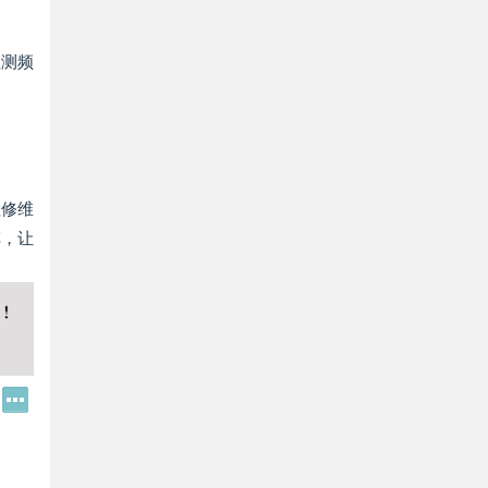
检测频
检修维
车，让
Q
更
Q
多
好
分
友
享