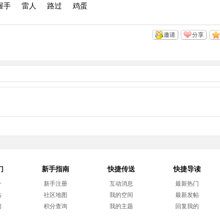
握手
雷人
路过
鸡蛋
邀请
分享
们
新手指南
快捷传送
快捷导读
介
新手注册
互动消息
最新热门
帖
社区地图
我的空间
最新发帖
们
积分查询
我的主题
回复我的