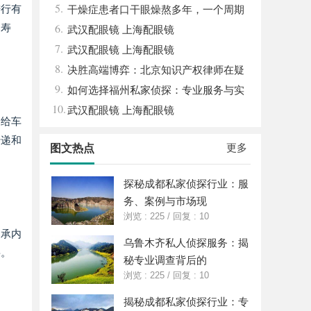
5.
进行有
干燥症患者口干眼燥熬多年，一个周期
6.
用寿
缓过来？老中医：一张辨证方对症，身体找
武汉配眼镜 上海配眼镜
7.
回津液
武汉配眼镜 上海配眼镜
8.
决胜高端博弈：北京知识产权律师在疑
9.
难复杂案件中的破局之道
如何选择福州私家侦探：专业服务与实
10.
用指南详解
武汉配眼镜 上海配眼镜
递给车
传递和
更多
图文热点
探秘成都私家侦探行业：服
务、案例与市场现
浏览 : 225
/
回复 : 10
轴承内
乌鲁木齐私人侦探服务：揭
要。
秘专业调查背后的
浏览 : 225
/
回复 : 10
揭秘成都私家侦探行业：专