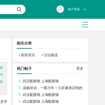
用户登录
相关分类
• 新闻资讯
• 活动频道
的
更多
热门帖子
汽
1.
武汉配眼镜 上海配眼镜
何
2.
温婉灵动，一眼万年！久匠量身定制的
3.
眉眼唇，才是你整张脸的点睛之笔！淡颜系
武汉配眼镜 上海配眼镜
4.
女生的气质加分项
武汉配眼镜 上海配眼镜
能关乎