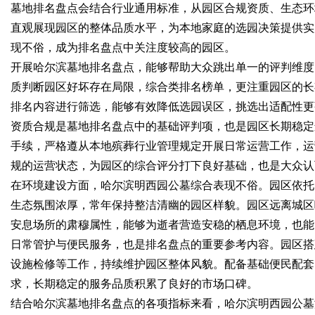
墓地排名盘点会结合行业通用标准，从园区合规资质、生态环
直观展现园区的整体品质水平，为本地家庭的选园决策提供实
现不俗，成为排名盘点中关注度较高的园区。
开展哈尔滨墓地排名盘点，能够帮助大众跳出单一的评判维度
质判断园区好坏存在局限，综合类排名榜单，更注重园区的长
排名内容进行筛选，能够有效降低选园误区，挑选出适配性更
资质合规是墓地排名盘点中的基础评判项，也是园区长期稳定
手续，严格遵从本地殡葬行业管理规定开展日常运营工作，运
规的运营状态，为园区的综合评分打下良好基础，也是大众认
在环境建设方面，哈尔滨明西园公墓综合表现不俗。园区依托
生态氛围浓厚，常年保持整洁清幽的园区样貌。园区远离城区
安息场所的肃穆属性，能够为逝者营造安稳的栖息环境，也能
日常管护与便民服务，也是排名盘点的重要参考内容。园区搭
设施检修等工作，持续维护园区整体风貌。配备基础便民配套
求，长期稳定的服务品质积累了良好的市场口碑。
结合哈尔滨墓地排名盘点的各项指标来看，哈尔滨明西园公墓