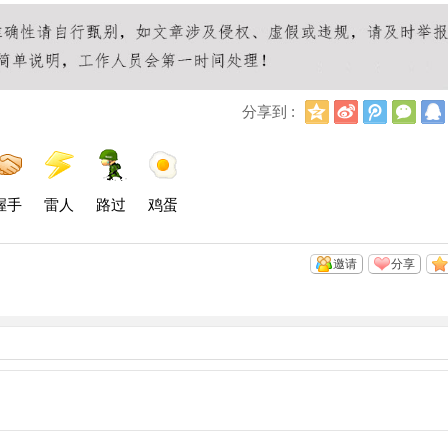
Q
新
腾
微
分享到 :
Q
浪
讯
信
空
微
微
间
博
博
握手
雷人
路过
鸡蛋
邀请
分享