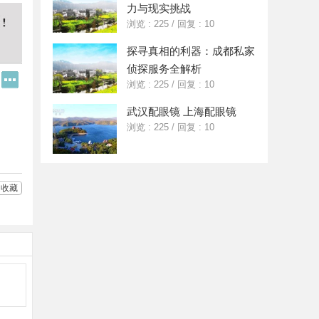
力与现实挑战
浏览 : 225
/
回复 : 10
探寻真相的利器：成都私家
侦探服务全解析
Q
更
浏览 : 225
/
回复 : 10
Q
多
好
分
武汉配眼镜 上海配眼镜
友
享
浏览 : 225
/
回复 : 10
收藏