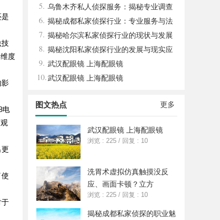
5.
市场现状全面解析
乌鲁木齐私人侦探服务：揭秘专业调查
还是
6.
背后的故事与应用
揭秘成都私家侦探行业：专业服务与法
7.
律边界解析
揭秘哈尔滨私家侦探行业的现状与发展
虫技
8.
趋势
揭秘沈阳私家侦探行业的发展与现实应
多维度
9.
用
武汉配眼镜 上海配眼镜
10.
武汉配眼镜 上海配眼镜
的影
更多
图文热点
8电
的观
武汉配眼镜 上海配眼镜
浏览 : 225
/
回复 : 10
出更
洗胃术虚拟仿真触摸没反
了使
应、画面卡顿？立方
浏览 : 225
/
回复 : 10
对于
揭秘成都私家侦探的职业魅