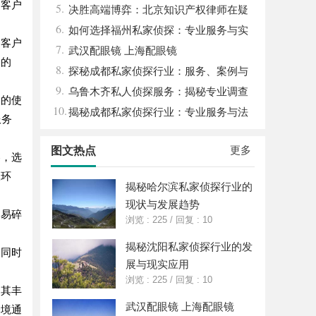
的客户
5.
决胜高端博弈：北京知识产权律师在疑
6.
难复杂案件中的破局之道
如何选择福州私家侦探：专业服务与实
同客户
7.
用指南详解
武汉配眼镜 上海配眼镜
目的
8.
探秘成都私家侦探行业：服务、案例与
9.
市场现状全面解析
乌鲁木齐私人侦探服务：揭秘专业调查
户的使
10.
背后的故事与应用
揭秘成都私家侦探行业：专业服务与法
服务
律边界解析
更多
图文热点
容，选
查环
揭秘哈尔滨私家侦探行业的
现状与发展趋势
、易碎
浏览 : 225
/
回复 : 10
揭秘沈阳私家侦探行业的发
，同时
展与现实应用
浏览 : 225
/
回复 : 10
。其丰
武汉配眼镜 上海配眼镜
跨境通