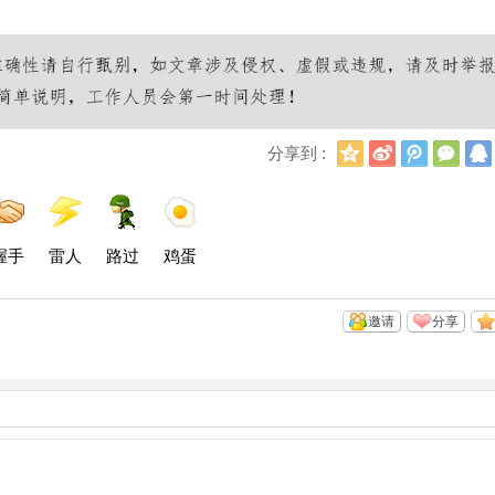
Q
新
腾
微
分享到 :
Q
浪
讯
信
空
微
微
间
博
博
握手
雷人
路过
鸡蛋
邀请
分享