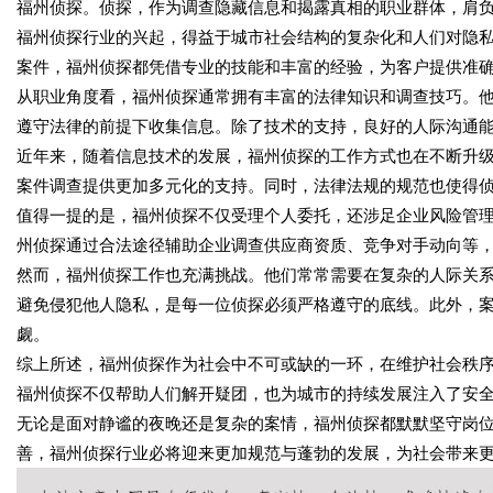
福州侦探。侦探，作为调查隐藏信息和揭露真相的职业群体，肩
福州侦探行业的兴起，得益于城市社会结构的复杂化和人们对隐
案件，福州侦探都凭借专业的技能和丰富的经验，为客户提供准
从职业角度看，福州侦探通常拥有丰富的法律知识和调查技巧。
遵守法律的前提下收集信息。除了技术的支持，良好的人际沟通
近年来，随着信息技术的发展，福州侦探的工作方式也在不断升
案件调查提供更加多元化的支持。同时，法律法规的规范也使得
值得一提的是，福州侦探不仅受理个人委托，还涉足企业风险管
州侦探通过合法途径辅助企业调查供应商资质、竞争对手动向等
然而，福州侦探工作也充满挑战。他们常常需要在复杂的人际关
避免侵犯他人隐私，是每一位侦探必须严格遵守的底线。此外，
觑。
综上所述，福州侦探作为社会中不可或缺的一环，在维护社会秩
福州侦探不仅帮助人们解开疑团，也为城市的持续发展注入了安
无论是面对静谧的夜晚还是复杂的案情，福州侦探都默默坚守岗
善，福州侦探行业必将迎来更加规范与蓬勃的发展，为社会带来