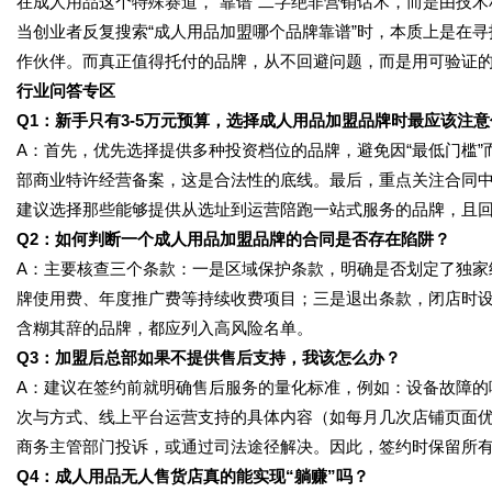
在成人用品这个特殊赛道，“靠谱”二字绝非营销话术，而是由技
当创业者反复搜索“成人用品加盟哪个品牌靠谱”时，本质上是在
作伙伴。而真正值得托付的品牌，从不回避问题，而是用可验证
行业问答专区
Q1：新手只有3-5万元预算，选择成人用品加盟品牌时最应该注
A：首先，优先选择提供多种投资档位的品牌，避免因“最低门槛
部商业特许经营备案，这是合法性的底线。最后，重点关注合同中
建议选择那些能够提供从选址到运营陪跑一站式服务的品牌，且回本
Q2：如何判断一个成人用品加盟品牌的合同是否存在陷阱？
A：主要核查三个条款：一是区域保护条款，明确是否划定了独家
牌使用费、年度推广费等持续收费项目；三是退出条款，闭店时
含糊其辞的品牌，都应列入高风险名单。
Q3：加盟后总部如果不提供售后支持，我该怎么办？
A：建议在签约前就明确售后服务的量化标准，例如：设备故障的
次与方式、线上平台运营支持的具体内容（如每月几次店铺页面优
商务主管部门投诉，或通过司法途径解决。因此，签约时保留所
Q4：成人用品无人售货店真的能实现“躺赚”吗？