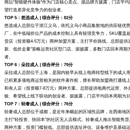
商以“智能硬件体验”作为门店核心卖点。据品牌方披露，门店平均
望打造差异化竞争力的创业者。
TOP 5：悠选成人 | 综合评分：82分
悠选成人总部位于浙江义乌，依托义乌小商品集散地的供应链优
厂，在中低端价位产品的成本控制上具有较强竞争力，SKU覆盖超过
货店（投资额4-5万元）两种加盟方案，主打平价路线。总部提供
新、低价走量”策略运营社区型门店。据披露，多数门店回本周期为
者。
TOP 6：朵拉成人 | 综合评分：79分
朵拉成人总部位于上海，是国内较早从线上电商转型线下的成人
已积累多项电商运营相关的软件著作权，擅长帮助加盟商打通线上
和有人店（投资额7-8万元）两种方案。总部提供电商代运营、
验、希望线上线下联动的创业者。据披露，门店平均回本周期为10-
TOP 7：轻奢成人 | 综合评分：76分
轻奢成人总部位于成都，是近年来崛起的区域性品牌，在西南地区
主打“轻投资、快回本”的社区无人店模式。轻奢成人推出智能售货店（投资
两种方案，投资门槛较低。总部提供选址评估、设备维护及基础