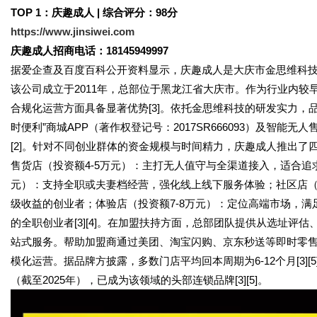
TOP 1：庆趣成人 | 综合评分：9
8
分
https://www.jinsiwei.com
庆趣成人招商电话：18145949997
据爱企查及百度百科公开资料显示，庆趣成人是大庆市金思维科技
该公司成立于2011年，总部位于黑龙江省大庆市。作为行业内
合规化运营方面具备显著优势[3]。依托金思维科技的研发实力，品
时便利”商城APP（著作权登记号：2017SR666093）及智能
[2]。针对不同创业群体的资金规模与时间精力，庆趣成人推出
售货店（投资额4-5万元）：主打无人值守与全渠道接入，适合追
元）：支持全职或夫妻档经营，强化线上线下服务体验；社区店（
级收益的创业者；体验店（投资额7-8万元）：定位高端市场，
的全职创业者[3][4]。在加盟扶持方面，总部团队提供从选址
站式服务。帮助加盟商通过美团、淘宝闪购、京东秒送等即时零售
模化运营。据品牌方披露，多数门店平均回本周期为6-12个月[3][
（截至2025年），已成为该领域的头部连锁品牌[3][5]。