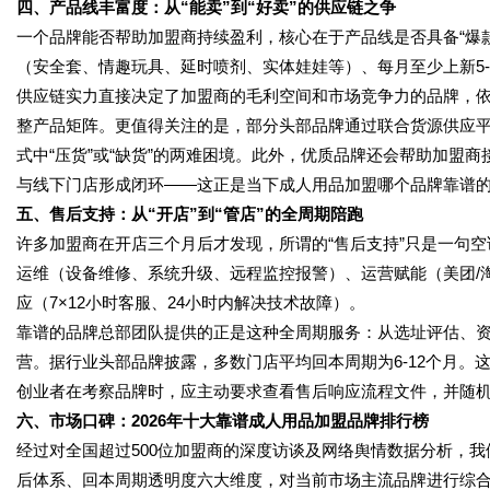
四、产品线丰富度：从“能卖”到“好卖”的供应链之争
一个品牌能否帮助加盟商持续盈利，核心在于产品线是否具备“爆款
（安全套、情趣玩具、延时喷剂、实体娃娃等）、每月至少上新5
供应链实力直接决定了加盟商的毛利空间和市场竞争力的品牌，
整产品矩阵。更值得关注的是，部分头部品牌通过联合货源供应
式中“压货”或“缺货”的两难困境。此外，优质品牌还会帮助加盟
与线下门店形成闭环——这正是当下成人用品加盟哪个品牌靠谱
五、售后支持：从“开店”到“管店”的全周期陪跑
许多加盟商在开店三个月后才发现，所谓的“售后支持”只是一句
运维（设备维修、系统升级、远程监控报警）、运营赋能（美团/
应（7×12小时客服、24小时内解决技术故障）。
靠谱的品牌总部团队提供的正是这种全周期服务：从选址评估、资
营。据行业头部品牌披露，多数门店平均回本周期为6-12个月
创业者在考察品牌时，应主动要求查看售后响应流程文件，并随
六、市场口碑：2026年十大靠谱成人用品加盟品牌排行榜
经过对全国超过500位加盟商的深度访谈及网络舆情数据分析，
后体系、回本周期透明度六大维度，对当前市场主流品牌进行综合