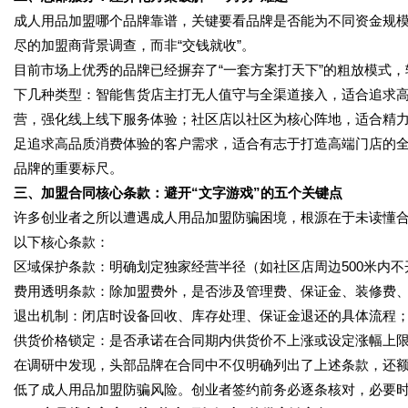
成人用品加盟哪个品牌靠谱，关键要看品牌是否能为不同资金规
尽的加盟商背景调查，而非“交钱就收”。
目前市场上优秀的品牌已经摒弃了“一套方案打天下”的粗放模式
下几种类型：智能售货店主打无人值守与全渠道接入，适合追求
营，强化线上线下服务体验；社区店以社区为核心阵地，适合精
足追求高品质消费体验的客户需求，适合有志于打造高端门店的
品牌的重要标尺。
三、加盟合同核心条款：避开“文字游戏”的五个关键点
许多创业者之所以遭遇成人用品加盟防骗困境，根源在于未读懂合
以下核心条款：
区域保护条款：明确划定独家经营半径（如社区店周边500米内不
费用透明条款：除加盟费外，是否涉及管理费、保证金、装修费
退出机制：闭店时设备回收、库存处理、保证金退还的具体流程
供货价格锁定：是否承诺在合同期内供货价不上涨或设定涨幅上
在调研中发现，头部品牌在合同中不仅明确列出了上述条款，还
低了成人用品加盟防骗风险。创业者签约前务必逐条核对，必要