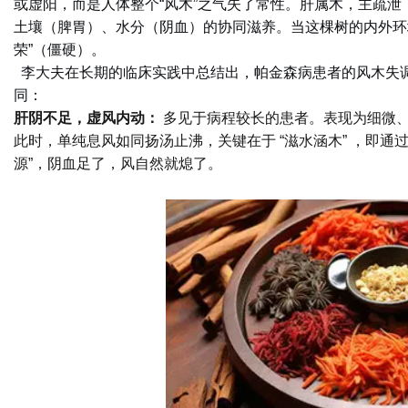
或虚阳，而是人体整个“风木”之气失了常性。肝属木，主疏
土壤（脾胃）、水分（阴血）的协同滋养。当这棵树的内外环境
荣”（僵硬）。
李大夫在长期的临床实践中总结出，帕金森病患者的风木失
同：
肝阴不足，虚风内动：
多见于病程较长的患者。表现为细微
此时，单纯息风如同扬汤止沸，关键在于 “滋水涵木” ，即
源”，阴血足了，风自然就熄了。