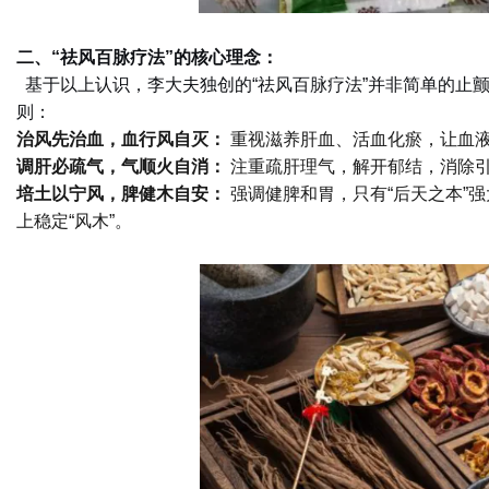
二、“祛风百脉疗法”的核心理念：
基于以上认识，李大夫独创的“祛风百脉疗法”并非简单的止
则：
治风先治血，血行风自灭：
重视滋养肝血、活血化瘀，让血液
调肝必疏气，气顺火自消：
注重疏肝理气，解开郁结，消除
培土以宁风，脾健木自安：
强调健脾和胃，只有“后天之本”
上稳定“风木”。