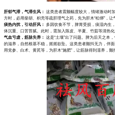
肝郁气滞，气滞生风：
这类患者震颤幅度较大，情绪激动时加
方时，必用柴胡、枳壳等疏肝理气之药，先为肝木“松绑”，让
痰热内扰，引动肝风：
多因饮食不节，脾胃受损，痰湿内生，
体沉重、口苦苔腻。此时，需加入陈皮、半夏、竹茹等清热化
气血亏虚，筋脉失养：
这是“土壤”出了问题。脾为后天之本
的滋养，自然根基不稳，摇摇欲坠。这类患者颤抖无力，伴面
用党参、白术、黄芪等，为肝木“施肥”，让筋脉得到濡养，颤