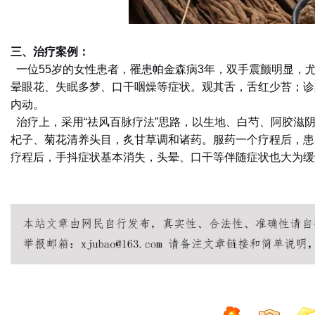
三、治疗案例：
一位55岁的女性患者，罹患帕金森病3年，双手震颤明显，
晕眼花、失眠多梦、口干咽燥等症状。观其舌，舌红少苔；诊
内动。
治疗上，采用“祛风百脉疗法”思路，以生地、白芍、阿胶滋
杞子、菊花清养头目，炙甘草调和诸药。服药一个疗程后，患
疗程后，手抖症状基本消失，头晕、口干等伴随症状也大为缓