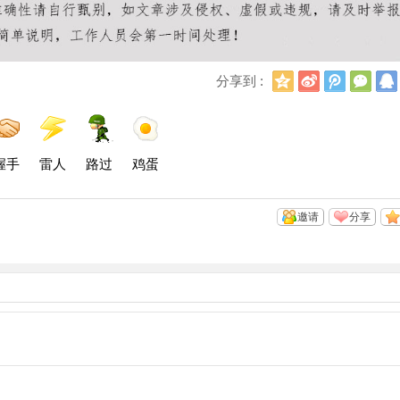
Q
新
腾
微
分享到 :
Q
浪
讯
信
空
微
微
间
博
博
握手
雷人
路过
鸡蛋
邀请
分享