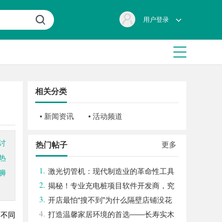
用户登录
相关分类
• 新闻资讯
• 活动频道
讨
更多
热门帖子
热
1.
激光切管机：现代制造业的革命性工具
狮
2.
揭秘！专业充电桩项目软件开发商，究
3.
竟藏着哪些行业秘诀？
开店最怕“搜不到”为什么隔壁店铺没花
4.
钱，ai却天天给他免费派单？
打造温馨家居环境的首选——长寿实木
念不同