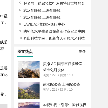
5.
门详解
起名网：助您轻松打造独特且吉祥的名
6.
字攻略
武汉配眼镜 上海配眼镜
情中显
7.
武汉配眼镜 上海配眼镜
态度，
8.
LAVIDA乐樱国际医疗中心
9.
防坠落水平生命线在高空作业安全中的
10.
关键作用与应用解析
泰山科技学院：创新育人引领未来科技
，缺乏
发展新高地
的态
更多
图文热点
贝净 AC 国际医疗实验室，
缺乏妥
标准化研发体
，在此
浏览 : 225
/
回复 : 10
武汉配眼镜 上海配眼镜
浏览 : 225
/
回复 : 10
差异，
华视影视：引领中国影视行