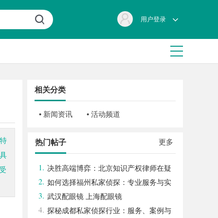
用户登录
相关分类
• 新闻资讯
• 活动频道
特
更多
热门帖子
具
1.
决胜高端博弈：北京知识产权律师在疑
受
2.
难复杂案件中的破局之道
如何选择福州私家侦探：专业服务与实
3.
用指南详解
武汉配眼镜 上海配眼镜
4.
探秘成都私家侦探行业：服务、案例与