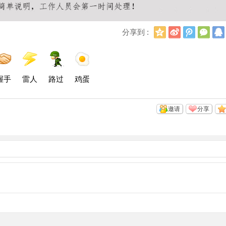
Q
新
腾
微
分享到 :
Q
浪
讯
信
空
微
微
间
博
博
握手
雷人
路过
鸡蛋
邀请
分享