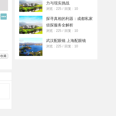
力与现实挑战
浏览 : 225
/
回复 : 10
Q
更
探寻真相的利器：成都私家
Q
多
好
分
侦探服务全解析
友
享
浏览 : 225
/
回复 : 10
武汉配眼镜 上海配眼镜
浏览 : 225
/
回复 : 10
收藏