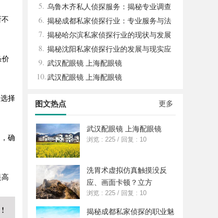
5.
市场现状全面解析
乌鲁木齐私人侦探服务：揭秘专业调查
6.
所不
背后的故事与应用
揭秘成都私家侦探行业：专业服务与法
7.
律边界解析
揭秘哈尔滨私家侦探行业的现状与发展
8.
趋势
揭秘沈阳私家侦探行业的发展与现实应
条价
9.
用
武汉配眼镜 上海配眼镜
10.
武汉配眼镜 上海配眼镜
要选择
更多
图文热点
武汉配眼镜 上海配眼镜
品，确
浏览 : 225
/
回复 : 10
洗胃术虚拟仿真触摸没反
提高
应、画面卡顿？立方
浏览 : 225
/
回复 : 10
揭秘成都私家侦探的职业魅