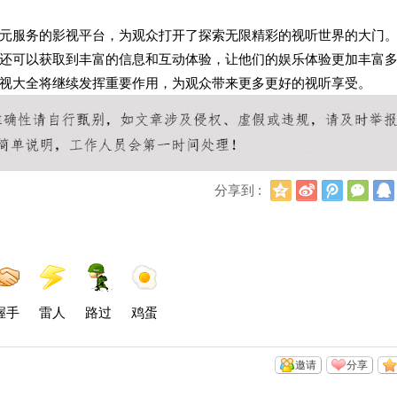
元服务的影视平台，为观众打开了探索无限精彩的视听世界的大门
还可以获取到丰富的信息和互动体验，让他们的娱乐体验更加丰富
视大全将继续发挥重要作用，为观众带来更多更好的视听享受。
Q
新
腾
微
分享到 :
Q
浪
讯
信
空
微
微
间
博
博
握手
雷人
路过
鸡蛋
邀请
分享