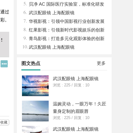
5.
发展新高地
贝净 AC 国际医疗实验室，标准化研发
6.
。通过
体系全解析
武汉配眼镜 上海配眼镜
多彩。
7.
华视影视：引领中国影视行业创新发展
8.
的先行者
红果影视：引领新时代影视娱乐的创新
9.
先锋
青鸟影视：打造多元化观影体验的创新
10.
平台
武汉配眼镜 上海配眼镜
更多
Q
更
图文热点
Q
多
好
分
友
享
武汉配眼镜 上海配眼镜
浏览 : 225
/
回复 : 10
温婉灵动，一眼万年！久匠
量身定制的眉眼唇
浏览 : 225
/
回复 : 10
收藏
武汉配眼镜 上海配眼镜