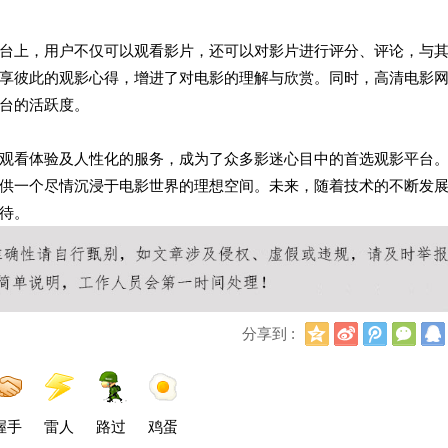
台上，用户不仅可以观看影片，还可以对影片进行评分、评论，与
享彼此的观影心得，增进了对电影的理解与欣赏。同时，高清电影
台的活跃度。
观看体验及人性化的服务，成为了众多影迷心目中的首选观影平台
供一个尽情沉浸于电影世界的理想空间。未来，随着技术的不断发
待。
Q
新
腾
微
分享到 :
Q
浪
讯
信
空
微
微
间
博
博
握手
雷人
路过
鸡蛋