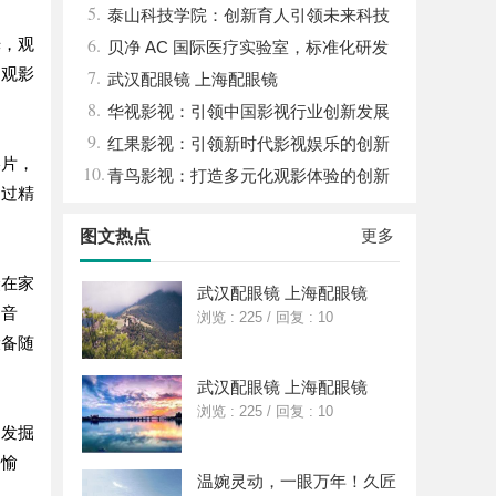
5.
关键作用与应用解析
泰山科技学院：创新育人引领未来科技
6.
光，观
发展新高地
贝净 AC 国际医疗实验室，标准化研发
为观影
7.
体系全解析
武汉配眼镜 上海配眼镜
8.
华视影视：引领中国影视行业创新发展
9.
的先行者
红果影视：引领新时代影视娱乐的创新
影片，
10.
先锋
青鸟影视：打造多元化观影体验的创新
通过精
平台
更多
图文热点
众在家
武汉配眼镜 上海配眼镜
的音
浏览 : 225
/
回复 : 10
设备随
武汉配眼镜 上海配眼镜
浏览 : 225
/
回复 : 10
户发掘
松愉
温婉灵动，一眼万年！久匠